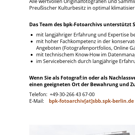
Alle wertvollen Originalfotografien und Samml
Preußischer Kulturbesitz in
optimal
klimatisie
Das Team des bpk-Fotoarchivs unterstützt S
mit langjähriger Erfahrung und Expertise b
mit
hoher Fachkompetenz in der konservator
Angeboten (Fotografenportfolios, Online Gal
mit technischem Know-How im Datenmanagem
im
Servicebereich
durch langjährige Erfah
Wenn Sie als Fotograf:in oder als Nachlass
einen geeigneten Ort der Bewahrung und Z
Telefon: +49-30-266 43 67-00
E-Mail:
bpk-fotoarchiv[at]sbb.spk-berlin.de