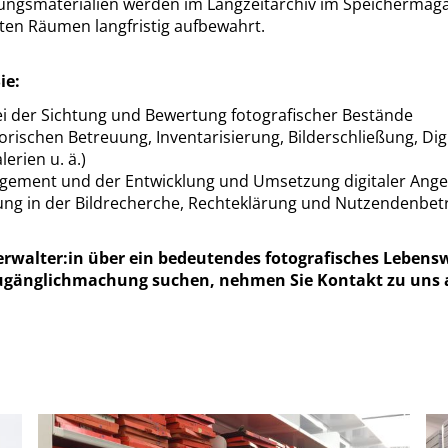
ungsmaterialien werden im Langzeitarchiv im Speichermagazi
rten Räumen langfristig aufbewahrt.
ie:
ei der Sichtung und Bewertung fotografischer Bestände
ischen Betreuung, Inventarisierung, Bilderschließung, Digi
erien u. ä.)
ent und der Entwicklung und Umsetzung digitaler Angebot
rung in der Bildrecherche, Rechteklärung und Nutzendenbe
verwalter:in über ein bedeutendes fotografisches Lebens
ugänglichmachung suchen, nehmen Sie Kontakt zu uns 