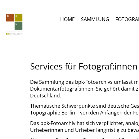
Direkt
zum
Inhalt
HOME
SAMMLUNG
FOTOGRAF
Für
Services->Services für Fotograf:innen / Nachla
Fotograf:innen
Services für Fotograf:inne
/
Die Sammlung des bpk-Fotoarchivs umfasst meh
Nachlassverwalter:innen
Dokumentarfotograf:innen. Sie gehört damit z
Deutschland.
Thematische Schwerpunkte sind deutsche Geschi
Topographie Berlin – von den Anfängen der Fot
Das bpk-Fotoarchiv hat sich verpflichtet, anal
Urheberinnen und Urheber langfristig zu bewahr