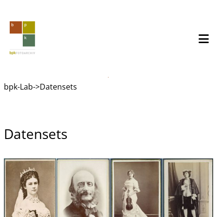
Direkt
zum
Inhalt
Datensets
bpk-Lab->Datensets
Datensets